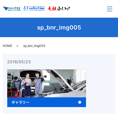
メ
sp_bnr_img005
HOME
sp_bnr_img005
2018/05/23