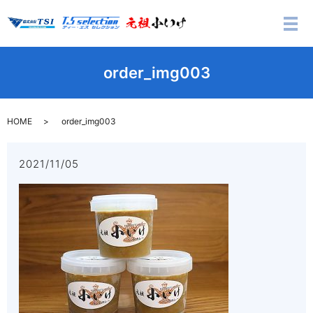
メ
order_img003
HOME
order_img003
2021/11/05