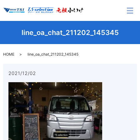
メ
line_oa_chat_211202_145345
HOME
line_oa_chat_211202_145345
2021/12/02