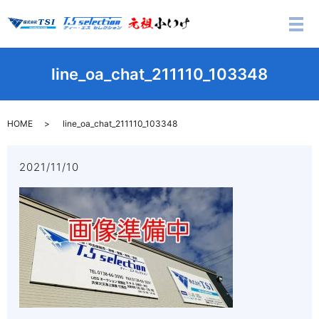
メ
line_oa_chat_211110_103348
HOME
line_oa_chat_211110_103348
2021/11/10