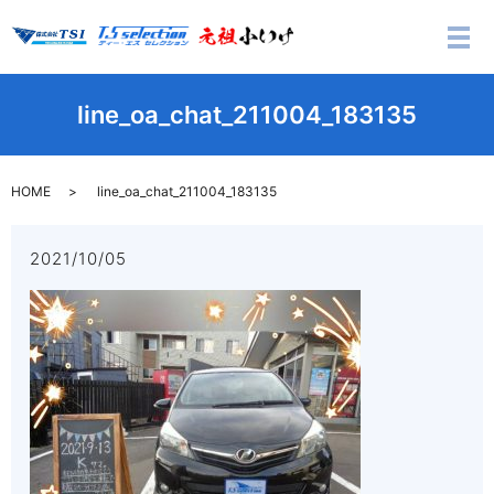
メ
line_oa_chat_211004_183135
HOME
line_oa_chat_211004_183135
2021/10/05