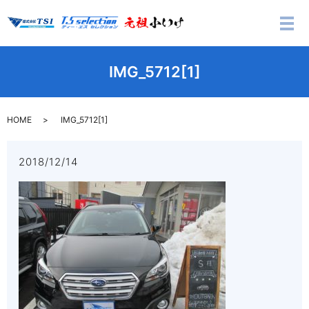
メ
IMG_5712[1]
HOME
IMG_5712[1]
2018/12/14