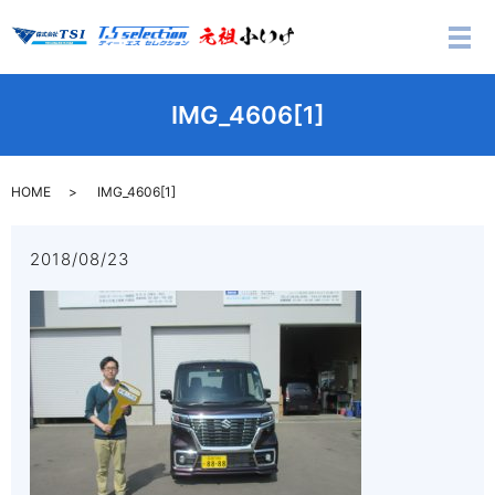
メ
IMG_4606[1]
HOME
IMG_4606[1]
2018/08/23