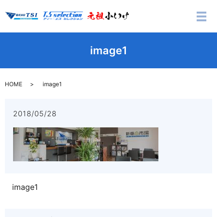
メ
image1
HOME
image1
2018/05/28
image1