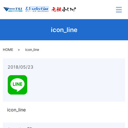
メ
icon_line
HOME
icon_line
2018/05/23
icon_line