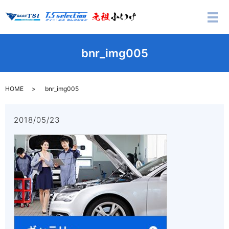
メ
bnr_img005
HOME
bnr_img005
2018/05/23