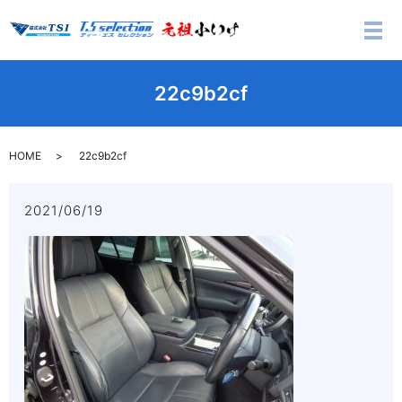
メ
22c9b2cf
HOME
22c9b2cf
2021/06/19